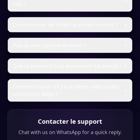
+
moi ?
+
Comment voir les détails avant de réserver ?
+
Puis-je venir sans réservation ?
+
Que se passe-t-il si un événement est annulé ?
Comment savoir s’il y a un dress code ou des
+
restrictions d’âge ?
Contacter le support
Chat with us on WhatsApp for a quick reply.