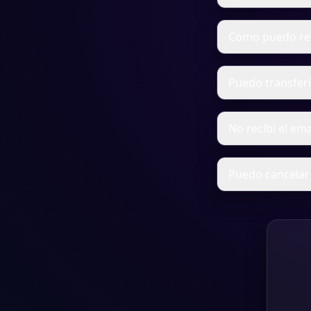
Como puedo revi
Puedo transferi
No recibi el em
Puedo cancelar 