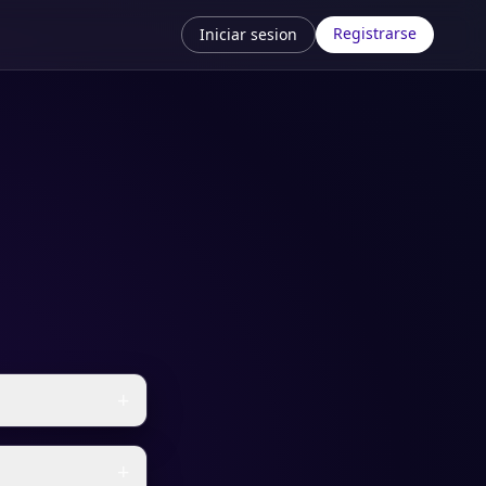
Registrarse
Iniciar sesion
+
+