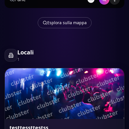
Esplora sulla mappa
Locali
1
testtessttestss