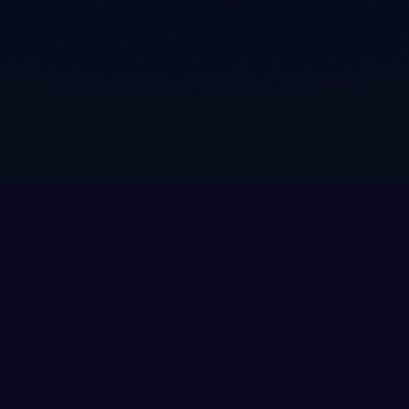
 du Hilfe?
Veranstalter?
nter
Bewirb deine Events auf Clubl