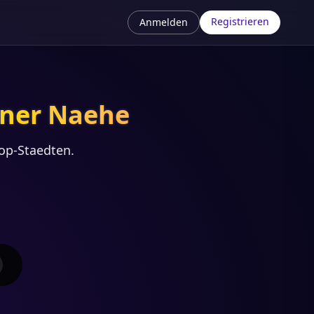
Registrieren
Anmelden
iner Naehe
op-Staedten.